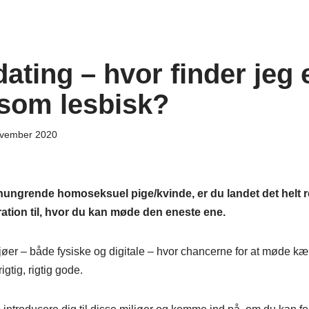
ating – hvor finder jeg 
som lesbisk?
ovember 2020
ungrende homoseksuel pige/kvinde, er du landet det helt ret
ration til, hvor du kan møde den eneste ene.
jøer – både fysiske og digitale – hvor chancerne for at møde k
gtig, rigtig gode.