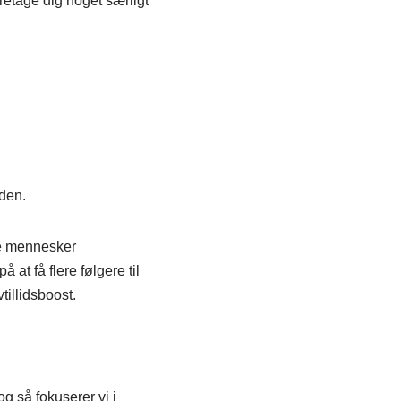
oretage dig noget særligt
den.
le mennesker
at få flere følgere til
tillidsboost.
og så fokuserer vi i