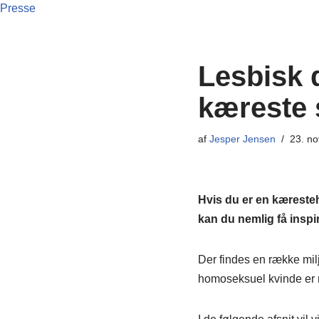
Presse
Lesbisk d
kæreste 
af
Jesper Jensen
23. n
Hvis du er en kæresteh
kan du nemlig få inspi
Der findes en række mil
homoseksuel kvinde er ri