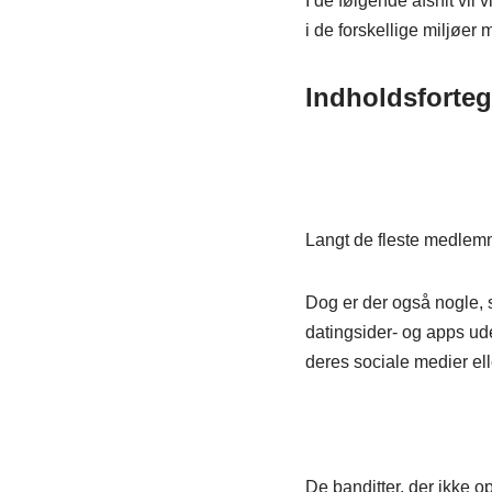
I de følgende afsnit vil 
i de forskellige miljøer
Indholdsforteg
Langt de fleste medle
Dog er der også nogle, 
datingsider- og apps ude
deres sociale medier ell
De banditter, der ikke op