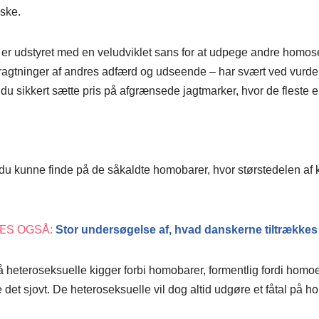
iske.
r er udstyret med en veludviklet sans for at udpege andre homos
tragtninger af andres adfærd og udseende – har svært ved vurdere
 du sikkert sætte pris på afgrænsede jagtmarker, hvor de fleste 
u kunne finde på de såkaldte homobarer, hvor størstedelen af kli
ÆS OGSÅ:
Stor undersøgelse af, hvad danskerne tiltrækkes
 heteroseksuelle kigger forbi homobarer, formentlig fordi homoe
ve det sjovt. De heteroseksuelle vil dog altid udgøre et fåtal på