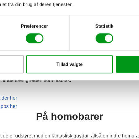
mange danskere brugere, som man kunne ønske.
et fra din brug af deres tjenester.
ER er derfor en af de populære bredt appellerende datingsider –
Præferencer
Statistik
og
Single.dk
, hvor aktivitetsniveauet sædvanligvis er rigtig højt.
g en del heteroseksuelle, men dette er heldigvis ikke noget stor
 let vil kunne isolere de lesbiske brugere.
Tillad valgte
å, at også en række af de mest mest populære
datingapps
– bland
t finde kærligheden som lesbisk.
ider her
apps her
På homobarer
 de er udstyret med en fantastisk gaydar, altså en indre homora