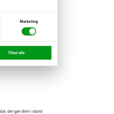
Marketing
t problem, da du
Tillad alle
t andet Tinder – vil
dar, der gør dem i stand