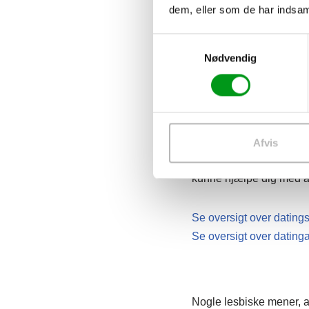
lige nu – ikke har så 
dem, eller som de har indsaml
Samtykkevalg
Et godt alternativ til H
Nødvendig
eksempelvis
Dating.dk
På disse sider er der do
via
sidernes søgefunktioner
Afvis
Ligeledes er vi sikre p
kunne hjælpe dig med a
Se oversigt over datings
Se oversigt over dating
Nogle lesbiske mener, at