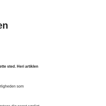
en
te sted. Heri artiklen
ærligheden som