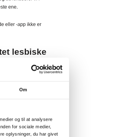
neste ene.
 eller -app ikke er
tet lesbiske
lukkende er forbeholdt
Om
e, at du kan finde
 medier og til at analysere
nden for sociale medier,
t fald som tingene er
e oplysninger, du har givet