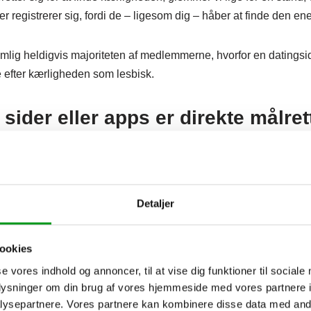
er registrerer sig, fordi de – ligesom dig – håber at finde den e
ig heldigvis majoriteten af medlemmerne, hvorfor en datingside
e efter kærligheden som lesbisk.
sider eller apps er direkte målret
re hverken nogen virkelig gode datingsider eller -apps, der ude
rs været ideelt.
Detaljer
ppen
HER
, som er målrettet lesbiske, og vi vil bestemt ikke afvis
app som lesbisk.
ookies
se vores indhold og annoncer, til at vise dig funktioner til sociale
oplysninger om din brug af vores hjemmeside med vores partnere i
 over hovedet af udelt begejstring, skyldes det, at HER – i hver
ysepartnere. Vores partnere kan kombinere disse data med andr