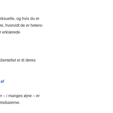
eksuelle, og hvis du er
, hvorvidt de er hetero-
er erklærede
entellet er til deres
 af
r – i manges øjne – er
 homobarerne.