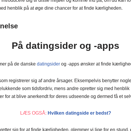
vi introducere dig til disse miljøer og komme ind på, om du kan f
 med henblik på at øge dine chancer for at finde kærligheden.
nelse
På datingsider og -apps
mmer på de danske
datingsider
og -apps ønsker at finde kærlighe
som registrerer sig af andre årsager. Eksempelvis benytter nog
lukkende som tidsfordriv, mens andre opretter sig med henblik på 
er for at blive anerkendt for deres udseende og dermed få et selv
LÆS OGSÅ:
Hvilken datingside er bedst?
retter sig for at finde kærligheden, glemmer vi lige for en stund, 