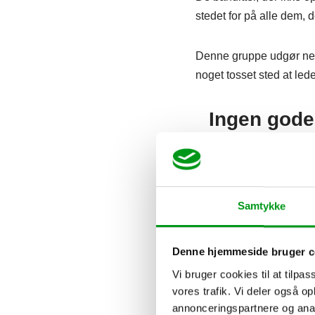
stedet for på alle dem, d
Denne gruppe udgør neml
noget tosset sted at led
Ingen gode 
I Danmark er der desvær
lesbiske. Det havde elle
Samtykke
Dog findes der datinga
kærligheden via denne 
Denne hjemmeside bruger c
Vi bruger cookies til at tilpas
vores trafik. Vi deler også 
Når vi ikke har hænderne
annonceringspartnere og anal