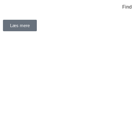
Find
Spring
til
Læs mere
indhold