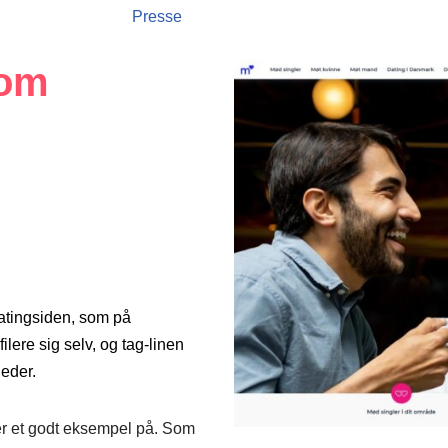
Presse
com
Datingsiden, som på
ilere sig selv, og tag-linen
heder.
 er et godt eksempel på. Som