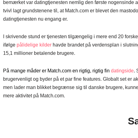
bemærket var datingtjenesten nemlig den første nogensinde af
tvivl lagt grundstenene til, at Match.com er blevet den masto
datingtjenesten nu engang er.
I skrivende stund er tjenesten tilgængelig i mere end 20 forske
ifølge
pålidelige kilder
havde brandet på verdensplan i slutni
15,1 millioner betalende brugere.
På mange måder er Match.com en rigtig, rigtig fin
datingside
.
brugervenligt og byder på et par fine features. Globalt set er akt
men lader man blikket begrænse sig til danske brugere, kun
mere aktivitet på Match.com.
S