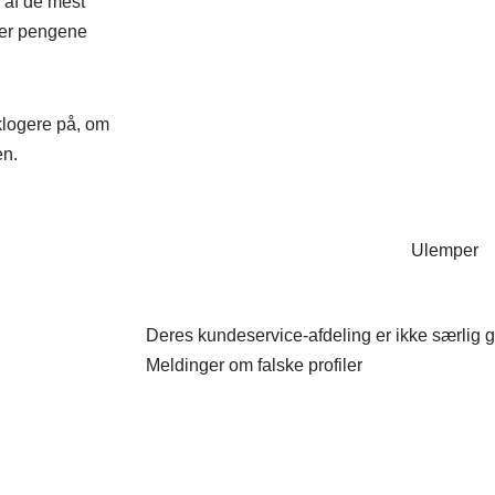
 af de mest
m er pengene
 klogere på, om
en.
Ulemper
Deres kundeservice-afdeling er ikke særlig 
Meldinger om falske profiler