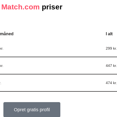
Match.com
priser
 måned
I alt
kr.
299 kr.
kr.
447 kr.
.
474 kr.
Opret gratis profil