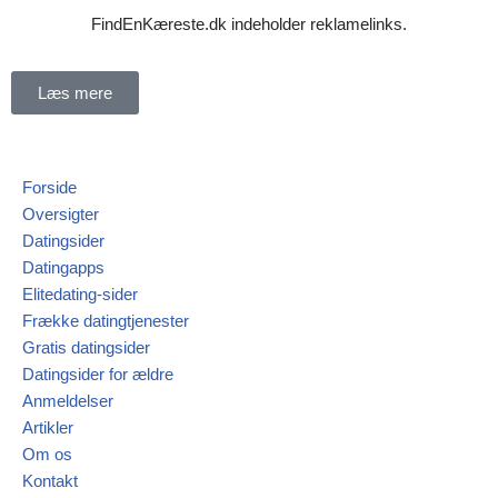
FindEnKæreste.dk indeholder reklamelinks.
Spring
til
Læs mere
indhold
Forside
Oversigter
Datingsider
Datingapps
Elitedating-sider
Frække datingtjenester
Gratis datingsider
Datingsider for ældre
Anmeldelser
Artikler
Om os
Kontakt