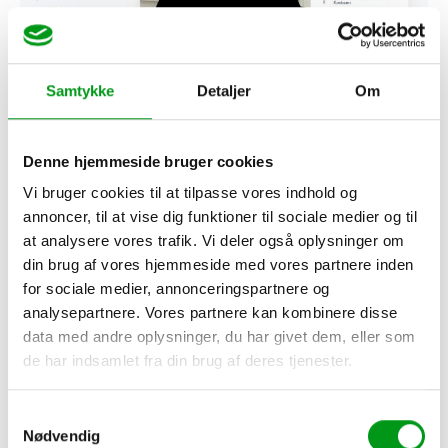
Samtykke
Detaljer
Om
Denne hjemmeside bruger cookies
Vi bruger cookies til at tilpasse vores indhold og
annoncer, til at vise dig funktioner til sociale medier og til
Således ser din startside ud på Zoosk.com (marts 2025).
at analysere vores trafik. Vi deler også oplysninger om
din brug af vores hjemmeside med vores partnere inden
Like og afvis profiler på din startside
for sociale medier, annonceringspartnere og
analysepartnere. Vores partnere kan kombinere disse
data med andre oplysninger, du har givet dem, eller som
Din startside er “Søgning”. Her kan du bladre dig igennem en
de har indsamlet fra din brug af deres tjenester.
række profiler og vurdere, om du vil like eller afvise dem. Vil du
like, kan du klikke på det grønne flueben, og hvis du vil afvise,
Samtykkevalg
kan du klikke på det røde kryds. Hvis du liker en, som også liker
Nødvendig
dig, bliver I et såkaldt “bekendtskab”.