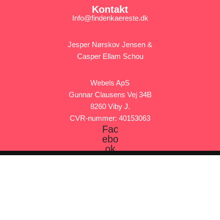
Kontakt
Info@findenkaereste.dk
Jesper Nørskov Jensen &
Casper Ellam Schou
Webels ApS
Gunnar Clausens Vej 34B
8260 Viby J.
CVR-nummer: 40153063
Fac
ebo
ok
Vores forretningsmodel
Vi er dedikerede til at hjælpe dig med at finde den rette
datingtjeneste, der passer til dine behov og ønsker. For at sikre, at
vores service forbliver
100% gratis at benytte for dig som bruger
,