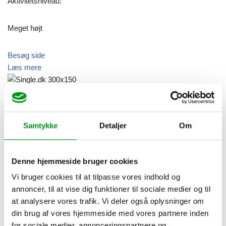
Aktivitetsniveau:
Meget højt
Besøg side
Læs mere
4.4





Rated 4.4 out of 5
Samtykke
Detaljer
Om
Avanceret matchalgoritme
Målgruppe:
Denne hjemmeside bruger cookies
Vi bruger cookies til at tilpasse vores indhold og
Seriøse singler
annoncer, til at vise dig funktioner til sociale medier og til
at analysere vores trafik. Vi deler også oplysninger om
Primær aldersgruppe:
din brug af vores hjemmeside med vores partnere inden
for sociale medier, annonceringspartnere og