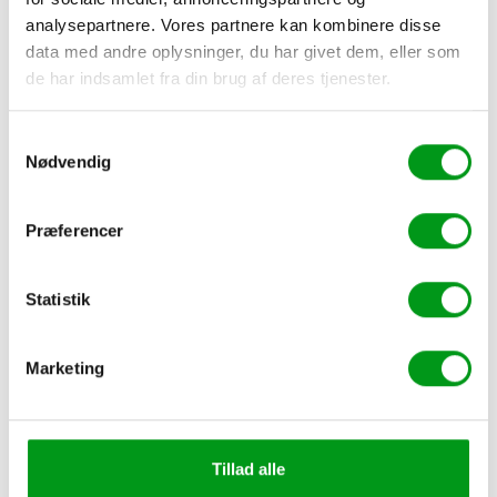
analysepartnere. Vores partnere kan kombinere disse
25-64 årige
data med andre oplysninger, du har givet dem, eller som
de har indsamlet fra din brug af deres tjenester.
Aktivitetsniveau:
Samtykkevalg
Meget højt
Nødvendig
Besøg side
Præferencer
Læs mere
Statistik
Tags:
SINGLE.DK
Marketing
Tillad alle