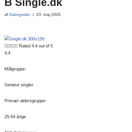
B Single.dk
af
Datingsider
23. maj 2025





Rated 4.4 out of 5
4.4
Målgruppe:
Seriøse singler
Primær aldersgruppe:
25-64 årige