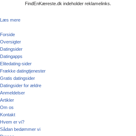
FindEnKæreste.dk indeholder reklamelinks.
Spring
Læs mere
til
indhold
Forside
Oversigter
Datingsider
Datingapps
Elitedating-sider
Frække datingtjenester
Gratis datingsider
Datingsider for ældre
Anmeldelser
Artikler
Om os
Kontakt
Hvem er vi?
Sådan bedømmer vi