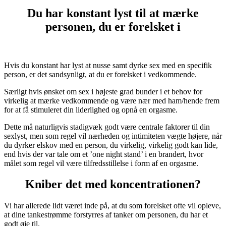
Du har konstant lyst til at mærke
personen, du er forelsket i
Hvis du konstant har lyst at nusse samt dyrke sex med en specifik
person, er det sandsynligt, at du er forelsket i vedkommende.
Særligt hvis ønsket om sex i højeste grad bunder i et behov for
virkelig at mærke vedkommende og være nær med ham/hende frem
for at få stimuleret din liderlighed og opnå en orgasme.
Dette må naturligvis stadigvæk godt være centrale faktorer til din
sexlyst, men som regel vil nærheden og intimiteten vægte højere, når
du dyrker elskov med en person, du virkelig, virkelig godt kan lide,
end hvis der var tale om et ’one night stand’ i en brandert, hvor
målet som regel vil være tilfredsstillelse i form af en orgasme.
Kniber det med koncentrationen?
Vi har allerede lidt været inde på, at du som forelsket ofte vil opleve,
at dine tankestrømme forstyrres af tanker om personen, du har et
godt øje til.