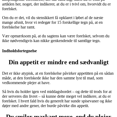
artiklen her, noget, der indikerer, at du er i tvivl om, hvorvidt du er
forelsket.
Om du er det, vil du stensikkert få opklaret i løbet af de næste
mange afsnit, hvor vi redegør for 15 forskellige tegn på, at en
forelskelse har ramt.
Vær opmærksom på, at du sagtens kan være forelsket, selvom du
ikke nødvendigvis kan nikke genkendende til samtlige tegn.
Indholdsfortegnelse
Din appetit er mindre end sædvanligt
Det er ikke atypisk, at en forelskelse påvirker appetitten på en sådan
måde, at den forelskede ikke har den samme lyst til mad, som
vedkommende plejer at have.
Så hvis du holder igen ved middagsbordet – og dette til trods for at
der serveres din livret – så kunne dette meget vel indikere, at du er
forelsket. I hvert fald hvis du generelt har sunde spisevaner og ikke
døjer med andre gener, der burde påvirke din appetit.
Du smiler markant mere, end du plejer