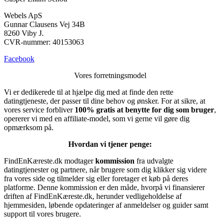
Webels ApS
Gunnar Clausens Vej 34B
8260 Viby J.
CVR-nummer: 40153063
Facebook
Vores forretningsmodel
Vi er dedikerede til at hjælpe dig med at finde den rette
datingtjeneste, der passer til dine behov og ønsker. For at sikre, at
vores service forbliver
100% gratis at benytte for dig som bruger
,
opererer vi med en affiliate-model, som vi gerne vil gøre dig
opmærksom på.
Hvordan vi tjener penge:
FindEnKæreste.dk modtager
kommission
fra udvalgte
datingtjenester og partnere, når brugere som dig klikker sig videre
fra vores side og tilmelder sig eller foretager et køb på deres
platforme. Denne kommission er den måde, hvorpå vi finansierer
driften af FindEnKæreste.dk, herunder vedligeholdelse af
hjemmesiden, løbende opdateringer af anmeldelser og guider samt
support til vores brugere.