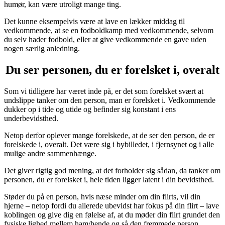
humør, kan være utroligt mange ting.
Det kunne eksempelvis være at lave en lækker middag til
vedkommende, at se en fodboldkamp med vedkommende, selvom
du selv hader fodbold, eller at give vedkommende en gave uden
nogen særlig anledning.
Du ser personen, du er forelsket i, overalt
Som vi tidligere har været inde på, er det som forelsket svært at
undslippe tanker om den person, man er forelsket i. Vedkommende
dukker op i tide og utide og befinder sig konstant i ens
underbevidsthed.
Netop derfor oplever mange forelskede, at de ser den person, de er
forelskede i, overalt. Det være sig i bybilledet, i fjernsynet og i alle
mulige andre sammenhænge.
Det giver rigtig god mening, at det forholder sig sådan, da tanker om
personen, du er forelsket i, hele tiden ligger latent i din bevidsthed.
Støder du på en person, hvis næse minder om din flirts, vil din
hjerne – netop fordi du allerede ubevidst har fokus på din flirt – lave
koblingen og give dig en følelse af, at du møder din flirt grundet den
fysiske lighed mellem ham/hende og så den fremmede person.