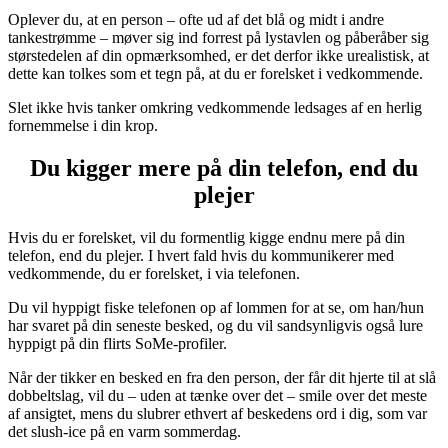
Oplever du, at en person – ofte ud af det blå og midt i andre
tankestrømme – møver sig ind forrest på lystavlen og påberåber sig
størstedelen af din opmærksomhed, er det derfor ikke urealistisk, at
dette kan tolkes som et tegn på, at du er forelsket i vedkommende.
Slet ikke hvis tanker omkring vedkommende ledsages af en herlig
fornemmelse i din krop.
Du kigger mere på din telefon, end du
plejer
Hvis du er forelsket, vil du formentlig kigge endnu mere på din
telefon, end du plejer. I hvert fald hvis du kommunikerer med
vedkommende, du er forelsket, i via telefonen.
Du vil hyppigt fiske telefonen op af lommen for at se, om han/hun
har svaret på din seneste besked, og du vil sandsynligvis også lure
hyppigt på din flirts SoMe-profiler.
Når der tikker en besked en fra den person, der får dit hjerte til at slå
dobbeltslag, vil du – uden at tænke over det – smile over det meste
af ansigtet, mens du slubrer ethvert af beskedens ord i dig, som var
det slush-ice på en varm sommerdag.