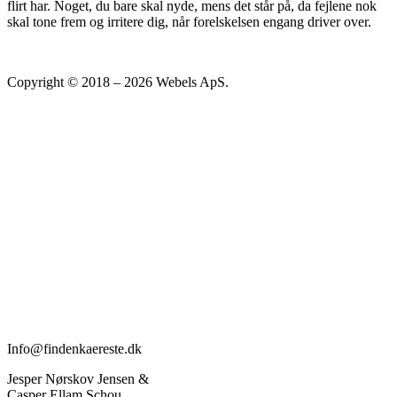
flirt har. Noget, du bare skal nyde, mens det står på, da fejlene nok
skal tone frem og irritere dig, når forelskelsen engang driver over.
Copyright © 2018 – 2026 Webels ApS.
Presse
Sammenlign
Datingsider
Netdating
Senior dating
Sexdating
Gratis datingsider
Elitedating
Datingapps
Sugardating
Kontakt
Info@findenkaereste.dk
Jesper Nørskov Jensen &
Casper Ellam Schou