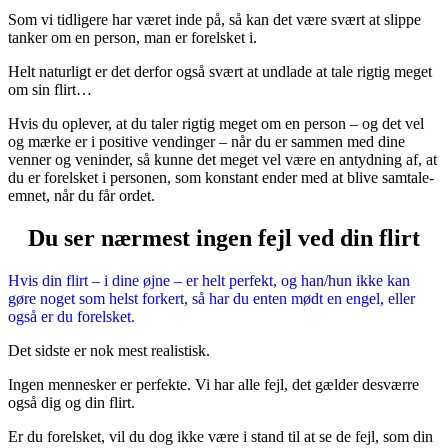
Som vi tidligere har været inde på, så kan det være svært at slippe
tanker om en person, man er forelsket i.
Helt naturligt er det derfor også svært at undlade at tale rigtig meget
om sin flirt…
Hvis du oplever, at du taler rigtig meget om en person – og det vel
og mærke er i positive vendinger – når du er sammen med dine
venner og veninder, så kunne det meget vel være en antydning af, at
du er forelsket i personen, som konstant ender med at blive samtale-
emnet, når du får ordet.
Du ser nærmest ingen fejl ved din flirt
Hvis din flirt – i dine øjne – er helt perfekt, og han/hun ikke kan
gøre noget som helst forkert, så har du enten mødt en engel, eller
også er du forelsket.
Det sidste er nok mest realistisk.
Ingen mennesker er perfekte. Vi har alle fejl, det gælder desværre
også dig og din flirt.
Er du forelsket, vil du dog ikke være i stand til at se de fejl, som din