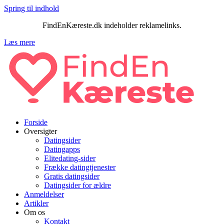
Spring til indhold
FindEnKæreste.dk indeholder reklamelinks.
Læs mere
Forside
Oversigter
Datingsider
Datingapps
Elitedating-sider
Frække datingtjenester
Gratis datingsider
Datingsider for ældre
Anmeldelser
Artikler
Om os
Kontakt