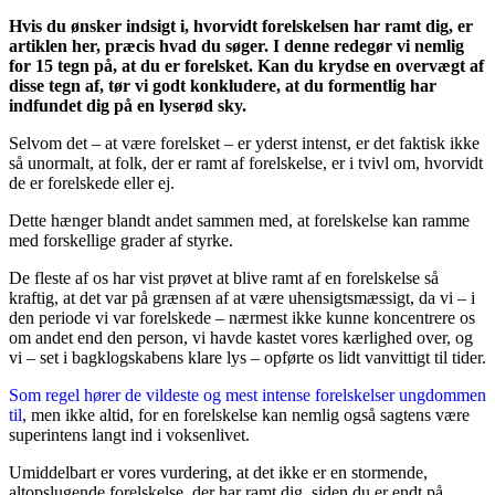
Hvis du ønsker indsigt i, hvorvidt forelskelsen har ramt dig, er
artiklen her, præcis hvad du søger. I denne redegør vi nemlig
for 15 tegn på, at du er forelsket. Kan du krydse en overvægt af
disse tegn af, tør vi godt konkludere, at du formentlig har
indfundet dig på en lyserød sky.
Selvom det – at være forelsket – er yderst intenst, er det faktisk ikke
så unormalt, at folk, der er ramt af forelskelse, er i tvivl om, hvorvidt
de er forelskede eller ej.
Dette hænger blandt andet sammen med, at forelskelse kan ramme
med forskellige grader af styrke.
De fleste af os har vist prøvet at blive ramt af en forelskelse så
kraftig, at det var på grænsen af at være uhensigtsmæssigt, da vi – i
den periode vi var forelskede – nærmest ikke kunne koncentrere os
om andet end den person, vi havde kastet vores kærlighed over, og
vi – set i bagklogskabens klare lys – opførte os lidt vanvittigt til tider.
Som regel hører de vildeste og mest intense forelskelser ungdommen
til
, men ikke altid, for en forelskelse kan nemlig også sagtens være
superintens langt ind i voksenlivet.
Umiddelbart er vores vurdering, at det ikke er en stormende,
altopslugende forelskelse, der har ramt dig, siden du er endt på