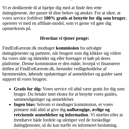
Vi er dedikerede til at hjælpe dig med at finde den rette
datingtjeneste, der passer til dine behov og ønsker. For at sikre, at
vores service forbliver
100% gratis at benytte for dig som bruger
,
opererer vi med en affiliate-model, som vi gerne vil gøre dig
opmærksom på.
Hvordan vi tjener penge:
FindEnKæreste.dk modtager
kommission
fra udvalgte
datingtjenester og partnere, når brugere som dig klikker sig videre
fra vores side og tilmelder sig eller foretager et køb på deres
platforme. Denne kommission er den måde, hvorpå vi finansierer
driften af FindEnKæreste.dk, herunder vedligeholdelse af
hjemmesiden, løbende opdateringer af anmeldelser og guider samt
support til vores brugere.
Gratis for dig:
Vores service vil altid være gratis for dig som
bruger. Du betaler intet ekstra for at benytte vores guides,
sammenligninger og anmeldelser.
Ingen bias:
Selvom vi modtager kommission, er vores
primære mål altid at give dig
uafhængige, ærlige og
retvisende anmeldelser og information
. Vi stræber efter at
fremhæve både fordele og ulemper ved de forskellige
datingtjenester, så du kan træffe en informeret beslutning.