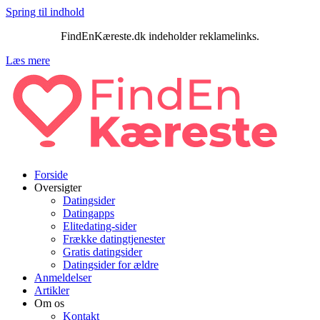
Spring til indhold
FindEnKæreste.dk indeholder reklamelinks.
Læs mere
Forside
Oversigter
Datingsider
Datingapps
Elitedating-sider
Frække datingtjenester
Gratis datingsider
Datingsider for ældre
Anmeldelser
Artikler
Om os
Kontakt