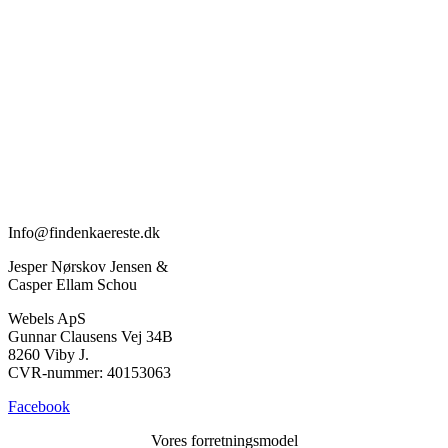
Datingsider
Netdating
Senior dating
Sexdating
Gratis datingsider
Elitedating
Datingapps
Sugardating
Kontakt
Info@findenkaereste.dk
Jesper Nørskov Jensen &
Casper Ellam Schou
Webels ApS
Gunnar Clausens Vej 34B
8260 Viby J.
CVR-nummer: 40153063
Facebook
Vores forretningsmodel