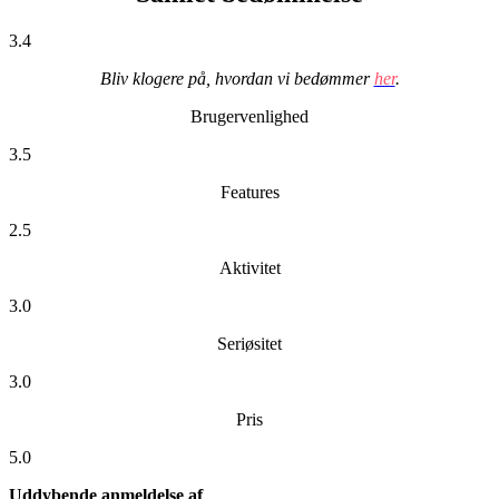
3.4
Bliv klogere på, hvordan vi bedømmer
her
.
Brugervenlighed
3.5
Features
2.5
Aktivitet
3.0
Seriøsitet
3.0
Pris
5.0
Uddybende anmeldelse af