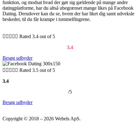
funktion, og modsat hvad der gør sig gældende på mange andre
datingplatforme, har du altså ubegrænset mange likes på Facebook
Dating. Derudover kan du se, hvem der har liket dig samt udveksle
beskeder, til du får krampe i tommelfingrene.





Rated 3.4 out of 5
3.4
Besøg udbyder





Rated 3.5 out of 5
3.4
/5
Besøg udbyder
Copyright © 2018 – 2026 Webels ApS.
Presse
Sammenlign