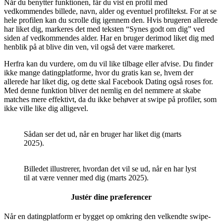
Når du benytter funktionen, får du vist en profil med
vedkommendes billede, navn, alder og eventuel profiltekst. For at se
hele profilen kan du scrolle dig igennem den. Hvis brugeren allerede
har liket dig, markeres det med teksten “Synes godt om dig” ved
siden af vedkommendes alder. Har en bruger derimod liket dig med
henblik på at blive din ven, vil også det være markeret.
Herfra kan du vurdere, om du vil like tilbage eller afvise. Du finder
ikke mange datingplatforme, hvor du gratis kan se, hvem der
allerede har liket dig, og dette skal Facebook Dating også roses for.
Med denne funktion bliver det nemlig en del nemmere at skabe
matches mere effektivt, da du ikke behøver at swipe på profiler, som
ikke ville like dig alligevel.
Sådan ser det ud, når en bruger har liket dig (marts
2025).
Billedet illustrerer, hvordan det vil se ud, når en har lyst
til at være venner med dig (marts 2025).
Justér dine præferencer
Når en datingplatform er bygget op omkring den velkendte swipe-