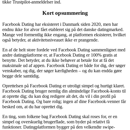
tikke Trustpilot-anmeldelser ind.
Kort opsummering
Facebook Dating har eksisteret i Danmark siden 2020, men har
endnu ikke for alvor fået etableret sig på det danske datingmarked.
Mange ved formentlig ikke engang, at platformen eksisterer, hvilket
også betyder, at aktivitetsniveauet ikke er prangende.
En af de helt store fordele ved Facebook Dating sammenlignet med
andre datingplatforme er, at Facebook Dating er 100% gratis at
benytte. Det betyder, at du ikke behøver at betale for at få det
maksimale ud af appen. Facebook Dating er både for dig, der søger
venskaber, og dig, der søger kærligheden – og du kan endda gøre
begge dele samtidig.
Oprettelsen på Facebook Dating er utroligt simpel og hurtigt klaret.
Facebook Dating bruger nemlig din almindelige Facebook-konto til
at oprette dig; du kan dog redigere alt det, du vil i din profil på
Facebook Dating. Og bare rolig; ingen af dine Facebook-venner får
besked om, at du har oprettet dig.
En ting, som folkene bag Facebook Dating skal roses for, er en
simpel og overskuelig brugerflade, som byder på relativt få
funktioner. Datingplatformen bygger på den velkendte swipe-