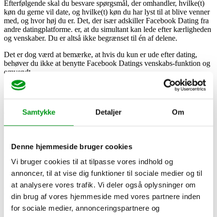
Efterfølgende skal du besvare spørgsmål, der omhandler, hvilke(t)
køn du gerne vil date, og hvilke(t) køn du har lyst til at blive venner
med, og hvor høj du er. Det, der især adskiller Facebook Dating fra
andre datingplatforme. er, at du simultant kan lede efter kærligheden
og venskaber. Du er altså ikke begrænset til én af delene.
Det er dog værd at bemærke, at hvis du kun er ude efter dating,
behøver du ikke at benytte Facebook Datings venskabs-funktion og
omvendt.
Samtykke
Detaljer
Om
Brugere
Ingen officielle tal
Denne hjemmeside bruger cookies
Kønsfordeling
Vi bruger cookies til at tilpasse vores indhold og
70 % mænd | 30 % kvinder
annoncer, til at vise dig funktioner til sociale medier og til
at analysere vores trafik. Vi deler også oplysninger om
Målgruppe
din brug af vores hjemmeside med vores partnere inden
for sociale medier, annonceringspartnere og
18-65 årige