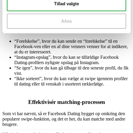
2025).
Tillad valgte
På startsiden fungerer hjertet og krydset som en genvej til den
egentlig swipe-funktion, hvor du skal tage stilling til, om du vil like
eller afvise potentielle matches.
Afvis
Nederst på startsiden finder du fire funktioner:
“Forelskelse”, hvor du kan sende en “forelskelse” til en
Facebook-ven eller en af dine venners venner for at indikere,
at du er interesseret.
“Instagram-opslag”, hvor du kan se tilfældige Facebook
Dating-profilers nyligste opslag på Instagram.
“Se igen”, hvor du kan gå tilbage til den seneste profil, du fik
vist.
“Ikke sorteret”, hvor du kan vælge at swipe igennem profiler
til dating eller til venskab i usorteret rækkefølge.
Effektivisér matching-processen
Som vi har nævnt, så er Facebook Dating bygget op omkring den
populære swipe-funktion, og det er her, du kan matche med andre
brugere.